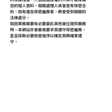
您的個人資料，相關處理人員皆簽有保密合
約，如有違反保密義務者，將會受到相關的
法律處分。
如因業務需要有必要委託其他單位提供服務
時，本網站亦會嚴格要求其遵守保密義務，
並且採取必要檢查程序以確定其將確實遵
守。
登 入
忘記密碼？
建立專屬帳號
只要再完成幾個步驟，即可完成帳號的註冊程序，
我 要 註 冊